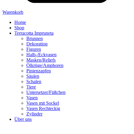
Warenkorb
Home
Shop
Terracotta Impruneta
Brunnen
Dekoration
Figuren
Halb-/Eckvasen
Masken/Reliefs
Ölkrüge/Amphoren
Pinienzapfen
Säulen
Schalen
Tiere
Untersetzer/Füßchen
Vasen
Vasen mit Sockel
Vasen Rechteckig
Zylinder
Über uns