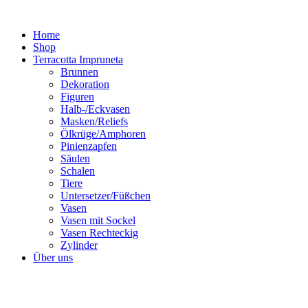
Zum
Inhalt
Home
springen
Shop
Terracotta Impruneta
Brunnen
Dekoration
Figuren
Halb-/Eckvasen
Masken/Reliefs
Ölkrüge/Amphoren
Pinienzapfen
Säulen
Schalen
Tiere
Untersetzer/Füßchen
Vasen
Vasen mit Sockel
Vasen Rechteckig
Zylinder
Über uns