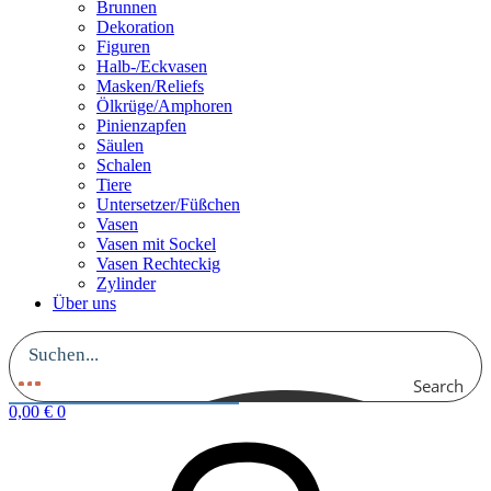
Brunnen
Dekoration
Figuren
Halb-/Eckvasen
Masken/Reliefs
Ölkrüge/Amphoren
Pinienzapfen
Säulen
Schalen
Tiere
Untersetzer/Füßchen
Vasen
Vasen mit Sockel
Vasen Rechteckig
Zylinder
Über uns
Search
0,00
€
0