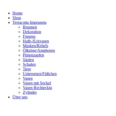
Zum
Inhalt
Home
springen
Shop
Terracotta Impruneta
Brunnen
Dekoration
Figuren
Halb-/Eckvasen
Masken/Reliefs
Ölkrüge/Amphoren
Pinienzapfen
Säulen
Schalen
Tiere
Untersetzer/Füßchen
Vasen
Vasen mit Sockel
Vasen Rechteckig
Zylinder
Über uns