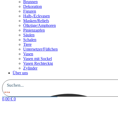
Brunnen
Dekoration
Figuren
Halb-/Eckvasen
Masken/Reliefs
Ölkrüge/Amphoren
Pinienzapfen
Säulen
Schalen
Tiere
Untersetzer/Füßchen
Vasen
Vasen mit Sockel
Vasen Rechteckig
Zylinder
Über uns
0,00
€
0