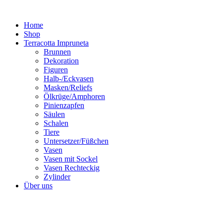
Zum
Inhalt
Home
springen
Shop
Terracotta Impruneta
Brunnen
Dekoration
Figuren
Halb-/Eckvasen
Masken/Reliefs
Ölkrüge/Amphoren
Pinienzapfen
Säulen
Schalen
Tiere
Untersetzer/Füßchen
Vasen
Vasen mit Sockel
Vasen Rechteckig
Zylinder
Über uns