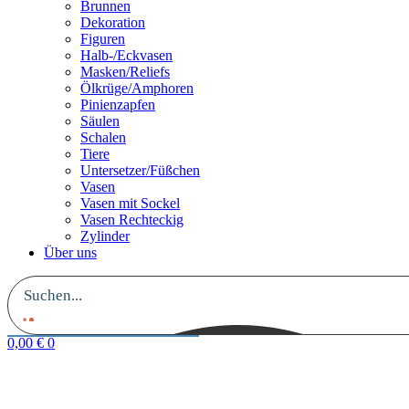
Brunnen
Dekoration
Figuren
Halb-/Eckvasen
Masken/Reliefs
Ölkrüge/Amphoren
Pinienzapfen
Säulen
Schalen
Tiere
Untersetzer/Füßchen
Vasen
Vasen mit Sockel
Vasen Rechteckig
Zylinder
Über uns
0,00
€
0