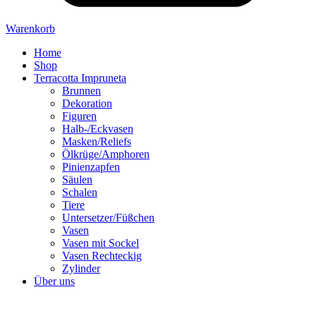
Warenkorb
Home
Shop
Terracotta Impruneta
Brunnen
Dekoration
Figuren
Halb-/Eckvasen
Masken/Reliefs
Ölkrüge/Amphoren
Pinienzapfen
Säulen
Schalen
Tiere
Untersetzer/Füßchen
Vasen
Vasen mit Sockel
Vasen Rechteckig
Zylinder
Über uns