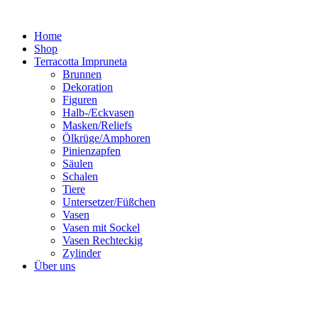
Zum
Inhalt
Home
springen
Shop
Terracotta Impruneta
Brunnen
Dekoration
Figuren
Halb-/Eckvasen
Masken/Reliefs
Ölkrüge/Amphoren
Pinienzapfen
Säulen
Schalen
Tiere
Untersetzer/Füßchen
Vasen
Vasen mit Sockel
Vasen Rechteckig
Zylinder
Über uns