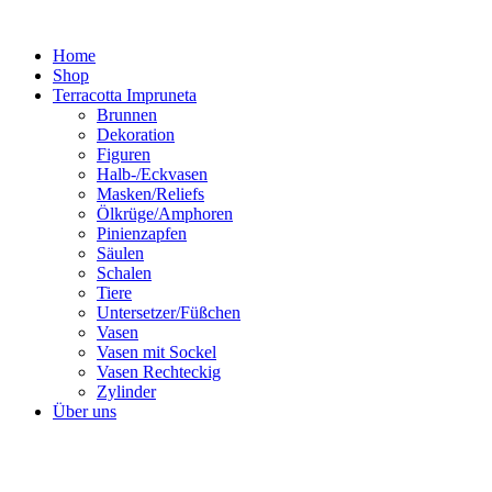
Zum
Inhalt
Home
springen
Shop
Terracotta Impruneta
Brunnen
Dekoration
Figuren
Halb-/Eckvasen
Masken/Reliefs
Ölkrüge/Amphoren
Pinienzapfen
Säulen
Schalen
Tiere
Untersetzer/Füßchen
Vasen
Vasen mit Sockel
Vasen Rechteckig
Zylinder
Über uns