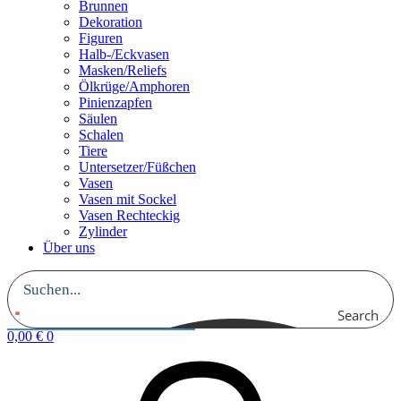
Brunnen
Dekoration
Figuren
Halb-/Eckvasen
Masken/Reliefs
Ölkrüge/Amphoren
Pinienzapfen
Säulen
Schalen
Tiere
Untersetzer/Füßchen
Vasen
Vasen mit Sockel
Vasen Rechteckig
Zylinder
Über uns
Search
0,00
€
0