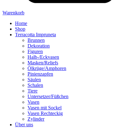
Warenkorb
Home
Shop
Terracotta Impruneta
Brunnen
Dekoration
Figuren
Halb-/Eckvasen
Masken/Reliefs
Ölkrüge/Amphoren
Pinienzapfen
Säulen
Schalen
Tiere
Untersetzer/Füßchen
Vasen
Vasen mit Sockel
Vasen Rechteckig
Zylinder
Über uns