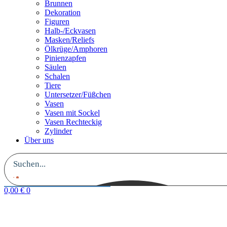
Brunnen
Dekoration
Figuren
Halb-/Eckvasen
Masken/Reliefs
Ölkrüge/Amphoren
Pinienzapfen
Säulen
Schalen
Tiere
Untersetzer/Füßchen
Vasen
Vasen mit Sockel
Vasen Rechteckig
Zylinder
Über uns
0,00
€
0