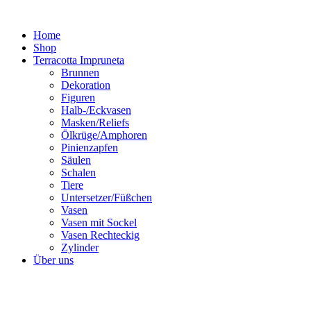
Zum
Inhalt
Home
springen
Shop
Terracotta Impruneta
Brunnen
Dekoration
Figuren
Halb-/Eckvasen
Masken/Reliefs
Ölkrüge/Amphoren
Pinienzapfen
Säulen
Schalen
Tiere
Untersetzer/Füßchen
Vasen
Vasen mit Sockel
Vasen Rechteckig
Zylinder
Über uns