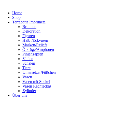
Zum
Inhalt
Home
springen
Shop
Terracotta Impruneta
Brunnen
Dekoration
Figuren
Halb-/Eckvasen
Masken/Reliefs
Ölkrüge/Amphoren
Pinienzapfen
Säulen
Schalen
Tiere
Untersetzer/Füßchen
Vasen
Vasen mit Sockel
Vasen Rechteckig
Zylinder
Über uns