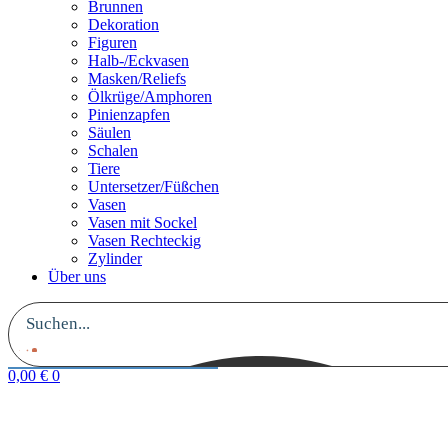
Brunnen
Dekoration
Figuren
Halb-/Eckvasen
Masken/Reliefs
Ölkrüge/Amphoren
Pinienzapfen
Säulen
Schalen
Tiere
Untersetzer/Füßchen
Vasen
Vasen mit Sockel
Vasen Rechteckig
Zylinder
Über uns
0,00
€
0