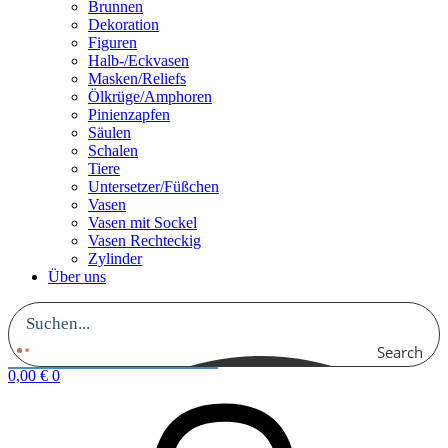
Brunnen
Dekoration
Figuren
Halb-/Eckvasen
Masken/Reliefs
Ölkrüge/Amphoren
Pinienzapfen
Säulen
Schalen
Tiere
Untersetzer/Füßchen
Vasen
Vasen mit Sockel
Vasen Rechteckig
Zylinder
Über uns
Search
0,00
€
0