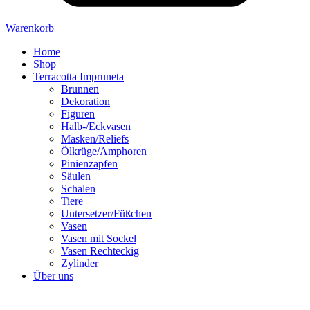
Warenkorb
Home
Shop
Terracotta Impruneta
Brunnen
Dekoration
Figuren
Halb-/Eckvasen
Masken/Reliefs
Ölkrüge/Amphoren
Pinienzapfen
Säulen
Schalen
Tiere
Untersetzer/Füßchen
Vasen
Vasen mit Sockel
Vasen Rechteckig
Zylinder
Über uns