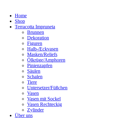
Zum
Inhalt
Home
springen
Shop
Terracotta Impruneta
Brunnen
Dekoration
Figuren
Halb-/Eckvasen
Masken/Reliefs
Ölkrüge/Amphoren
Pinienzapfen
Säulen
Schalen
Tiere
Untersetzer/Füßchen
Vasen
Vasen mit Sockel
Vasen Rechteckig
Zylinder
Über uns