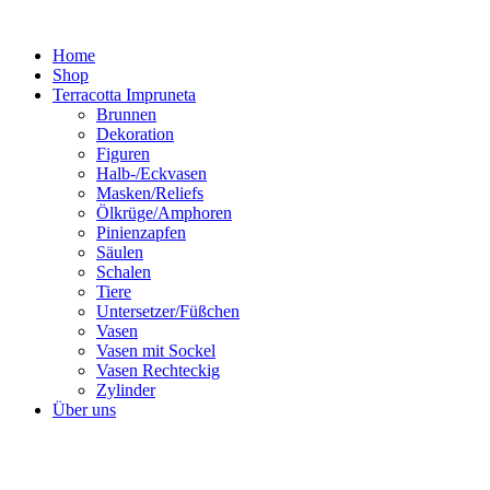
Zum
Inhalt
Home
springen
Shop
Terracotta Impruneta
Brunnen
Dekoration
Figuren
Halb-/Eckvasen
Masken/Reliefs
Ölkrüge/Amphoren
Pinienzapfen
Säulen
Schalen
Tiere
Untersetzer/Füßchen
Vasen
Vasen mit Sockel
Vasen Rechteckig
Zylinder
Über uns