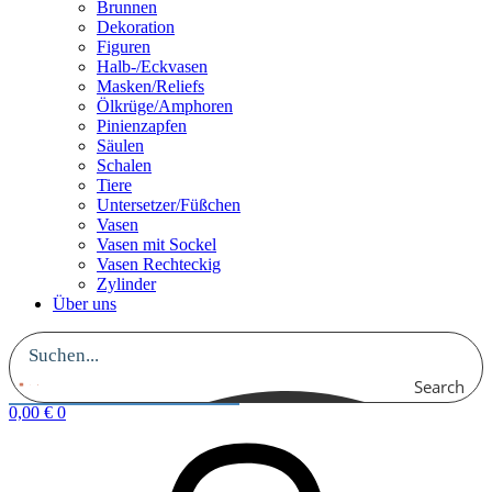
Brunnen
Dekoration
Figuren
Halb-/Eckvasen
Masken/Reliefs
Ölkrüge/Amphoren
Pinienzapfen
Säulen
Schalen
Tiere
Untersetzer/Füßchen
Vasen
Vasen mit Sockel
Vasen Rechteckig
Zylinder
Über uns
Search
0,00
€
0