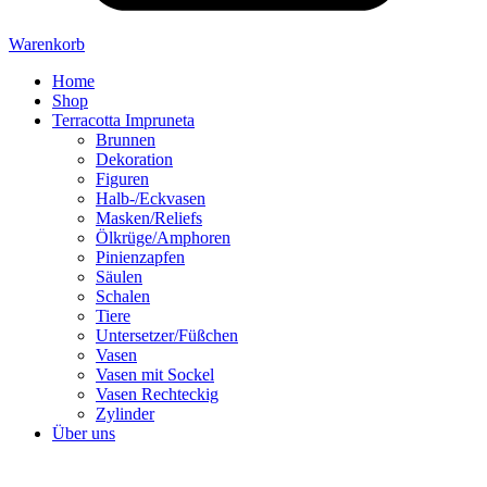
Warenkorb
Home
Shop
Terracotta Impruneta
Brunnen
Dekoration
Figuren
Halb-/Eckvasen
Masken/Reliefs
Ölkrüge/Amphoren
Pinienzapfen
Säulen
Schalen
Tiere
Untersetzer/Füßchen
Vasen
Vasen mit Sockel
Vasen Rechteckig
Zylinder
Über uns