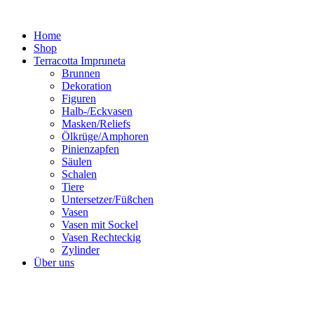
Zum
Inhalt
Home
springen
Shop
Terracotta Impruneta
Brunnen
Dekoration
Figuren
Halb-/Eckvasen
Masken/Reliefs
Ölkrüge/Amphoren
Pinienzapfen
Säulen
Schalen
Tiere
Untersetzer/Füßchen
Vasen
Vasen mit Sockel
Vasen Rechteckig
Zylinder
Über uns