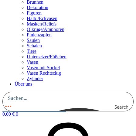
Brunnen
Dekoration
Figuren
Halb-/Eckvasen
Masken/Reliefs
Ölkrüge/Amphoren
Pinienzapfen
Säulen
Schalen
Tiere
Untersetzer/Füßchen
Vasen
Vasen mit Sockel
Vasen Rechteckig
Zylinder
Über uns
Search
0,00
€
0