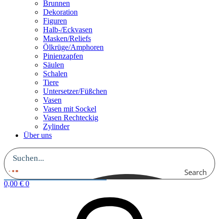
Brunnen
Dekoration
Figuren
Halb-/Eckvasen
Masken/Reliefs
Ölkrüge/Amphoren
Pinienzapfen
Säulen
Schalen
Tiere
Untersetzer/Füßchen
Vasen
Vasen mit Sockel
Vasen Rechteckig
Zylinder
Über uns
Search
0,00
€
0