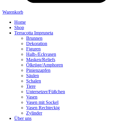
Warenkorb
Home
Shop
Terracotta Impruneta
Brunnen
Dekoration
Figuren
Halb-/Eckvasen
Masken/Reliefs
Ölkrüge/Amphoren
Pinienzapfen
Säulen
Schalen
Tiere
Untersetzer/Füßchen
Vasen
Vasen mit Sockel
Vasen Rechteckig
Zylinder
Über uns