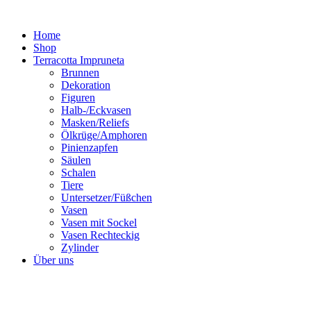
Zum
Inhalt
Home
springen
Shop
Terracotta Impruneta
Brunnen
Dekoration
Figuren
Halb-/Eckvasen
Masken/Reliefs
Ölkrüge/Amphoren
Pinienzapfen
Säulen
Schalen
Tiere
Untersetzer/Füßchen
Vasen
Vasen mit Sockel
Vasen Rechteckig
Zylinder
Über uns