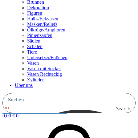
Brunnen
Dekoration
Figuren
Halb-/Eckvasen
Masken/Reliefs
Ölkrüge/Amphoren
Pinienzapfen
Säulen
Schalen
Tiere
Untersetzer/Füßchen
Vasen
Vasen mit Sockel
Vasen Rechteckig
Zylinder
Über uns
Search
0,00
€
0