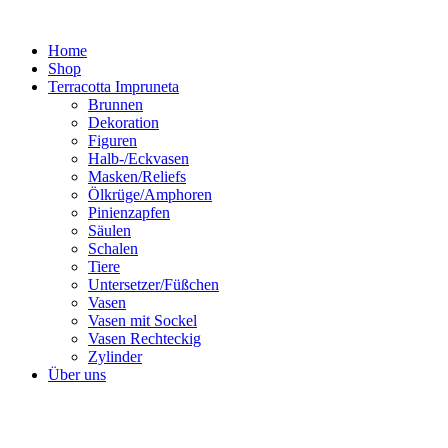
Zum
Inhalt
Home
springen
Shop
Terracotta Impruneta
Brunnen
Dekoration
Figuren
Halb-/Eckvasen
Masken/Reliefs
Ölkrüge/Amphoren
Pinienzapfen
Säulen
Schalen
Tiere
Untersetzer/Füßchen
Vasen
Vasen mit Sockel
Vasen Rechteckig
Zylinder
Über uns