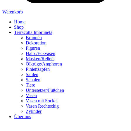
Warenkorb
Home
Shop
Terracotta Impruneta
Brunnen
Dekoration
Figuren
Halb-/Eckvasen
Masken/Reliefs
Ölkrüge/Amphoren
Pinienzapfen
Säulen
Schalen
Tiere
Untersetzer/Füßchen
Vasen
Vasen mit Sockel
Vasen Rechteckig
Zylinder
Über uns