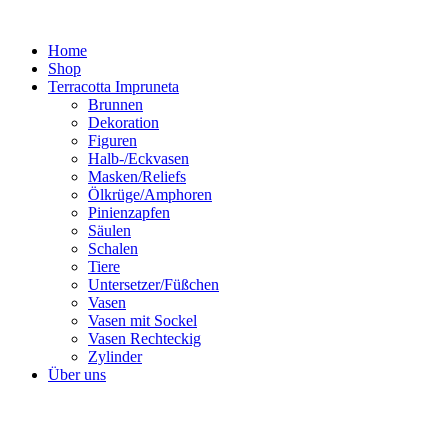
Zum
Inhalt
Home
springen
Shop
Terracotta Impruneta
Brunnen
Dekoration
Figuren
Halb-/Eckvasen
Masken/Reliefs
Ölkrüge/Amphoren
Pinienzapfen
Säulen
Schalen
Tiere
Untersetzer/Füßchen
Vasen
Vasen mit Sockel
Vasen Rechteckig
Zylinder
Über uns