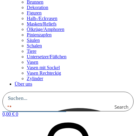
Brunnen
Dekoration
Figuren
Halb-/Eckvasen
Masken/Reliefs
Ölkrüge/Amphoren
Pinienzapfen
Säulen
Schalen
Tiere
Untersetzer/Füßchen
Vasen
Vasen mit Sockel
Vasen Rechteckig
Zylinder
Über uns
Search
0,00
€
0