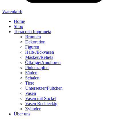
Warenkorb
Home
Shop
Terracotta Impruneta
Brunnen
Dekoration
Figuren
Halb-/Eckvasen
Masken/Reliefs
Ölkrüge/Amphoren
Pinienzapfen
Säulen
Schalen
Tiere
Untersetzer/Füßchen
Vasen
Vasen mit Sockel
Vasen Rechteckig
Zylinder
Über uns