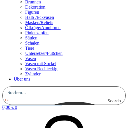
Brunnen
Dekoration
Figuren
Halb-/Eckvasen
Masken/Reliefs
Ölkrüge/Amphoren
Pinienzapfen
Säulen
Schalen
Tiere
Untersetzer/Füßchen
Vasen
Vasen mit Sockel
Vasen Rechteckig
Zylinder
Über uns
Search
0,00
€
0