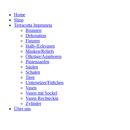
Zum
Inhalt
Home
springen
Shop
Terracotta Impruneta
Brunnen
Dekoration
Figuren
Halb-/Eckvasen
Masken/Reliefs
Ölkrüge/Amphoren
Pinienzapfen
Säulen
Schalen
Tiere
Untersetzer/Füßchen
Vasen
Vasen mit Sockel
Vasen Rechteckig
Zylinder
Über uns