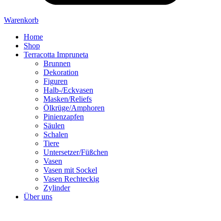
Warenkorb
Home
Shop
Terracotta Impruneta
Brunnen
Dekoration
Figuren
Halb-/Eckvasen
Masken/Reliefs
Ölkrüge/Amphoren
Pinienzapfen
Säulen
Schalen
Tiere
Untersetzer/Füßchen
Vasen
Vasen mit Sockel
Vasen Rechteckig
Zylinder
Über uns