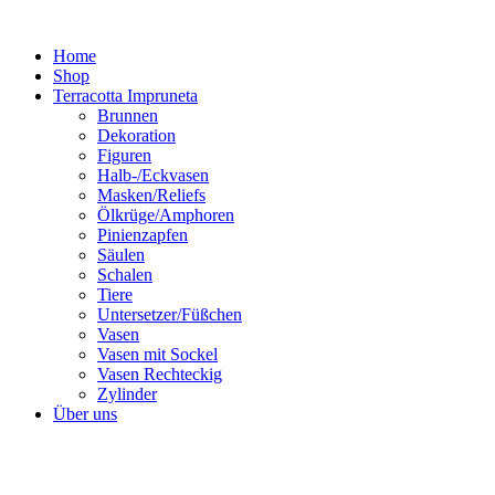
Zum
Inhalt
Home
springen
Shop
Terracotta Impruneta
Brunnen
Dekoration
Figuren
Halb-/Eckvasen
Masken/Reliefs
Ölkrüge/Amphoren
Pinienzapfen
Säulen
Schalen
Tiere
Untersetzer/Füßchen
Vasen
Vasen mit Sockel
Vasen Rechteckig
Zylinder
Über uns