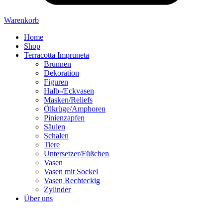
Warenkorb
Home
Shop
Terracotta Impruneta
Brunnen
Dekoration
Figuren
Halb-/Eckvasen
Masken/Reliefs
Ölkrüge/Amphoren
Pinienzapfen
Säulen
Schalen
Tiere
Untersetzer/Füßchen
Vasen
Vasen mit Sockel
Vasen Rechteckig
Zylinder
Über uns