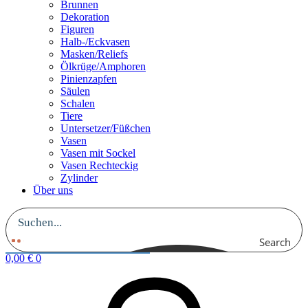
Brunnen
Dekoration
Figuren
Halb-/Eckvasen
Masken/Reliefs
Ölkrüge/Amphoren
Pinienzapfen
Säulen
Schalen
Tiere
Untersetzer/Füßchen
Vasen
Vasen mit Sockel
Vasen Rechteckig
Zylinder
Über uns
Search
0,00
€
0