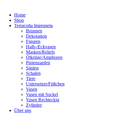
Zum
Inhalt
Home
springen
Shop
Terracotta Impruneta
Brunnen
Dekoration
Figuren
Halb-/Eckvasen
Masken/Reliefs
Ölkrüge/Amphoren
Pinienzapfen
Säulen
Schalen
Tiere
Untersetzer/Füßchen
Vasen
Vasen mit Sockel
Vasen Rechteckig
Zylinder
Über uns