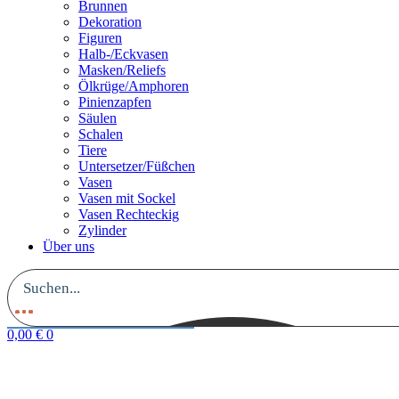
Brunnen
Dekoration
Figuren
Halb-/Eckvasen
Masken/Reliefs
Ölkrüge/Amphoren
Pinienzapfen
Säulen
Schalen
Tiere
Untersetzer/Füßchen
Vasen
Vasen mit Sockel
Vasen Rechteckig
Zylinder
Über uns
0,00
€
0