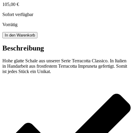
105,00
€
Sofort verfügbar
Vorrätig
Hohe
In den Warenkorb
glatte
Schale
Beschreibung
Menge
Hohe glatte Schale aus unserer Serie Terracotta Classico. In Italien
in Handarbeit aus frostfestem Terracotta Impruneta gefertigt. Somit
ist jedes Stück ein Unikat.