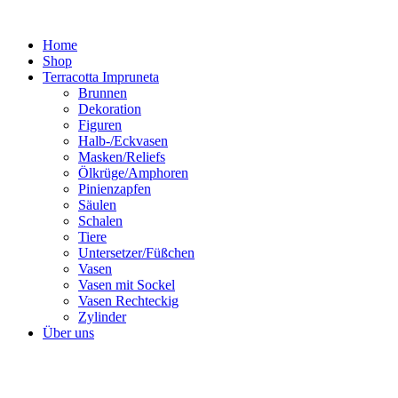
Zum
Inhalt
Home
springen
Shop
Terracotta Impruneta
Brunnen
Dekoration
Figuren
Halb-/Eckvasen
Masken/Reliefs
Ölkrüge/Amphoren
Pinienzapfen
Säulen
Schalen
Tiere
Untersetzer/Füßchen
Vasen
Vasen mit Sockel
Vasen Rechteckig
Zylinder
Über uns