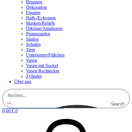
Brunnen
Dekoration
Figuren
Halb-/Eckvasen
Masken/Reliefs
Ölkrüge/Amphoren
Pinienzapfen
Säulen
Schalen
Tiere
Untersetzer/Füßchen
Vasen
Vasen mit Sockel
Vasen Rechteckig
Zylinder
Über uns
Search
0,00
€
0