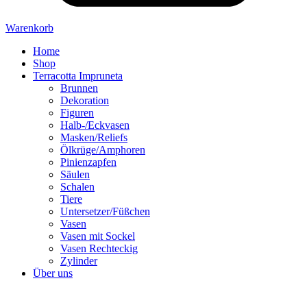
Warenkorb
Home
Shop
Terracotta Impruneta
Brunnen
Dekoration
Figuren
Halb-/Eckvasen
Masken/Reliefs
Ölkrüge/Amphoren
Pinienzapfen
Säulen
Schalen
Tiere
Untersetzer/Füßchen
Vasen
Vasen mit Sockel
Vasen Rechteckig
Zylinder
Über uns