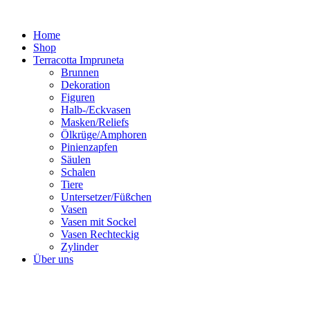
Zum
Inhalt
Home
springen
Shop
Terracotta Impruneta
Brunnen
Dekoration
Figuren
Halb-/Eckvasen
Masken/Reliefs
Ölkrüge/Amphoren
Pinienzapfen
Säulen
Schalen
Tiere
Untersetzer/Füßchen
Vasen
Vasen mit Sockel
Vasen Rechteckig
Zylinder
Über uns