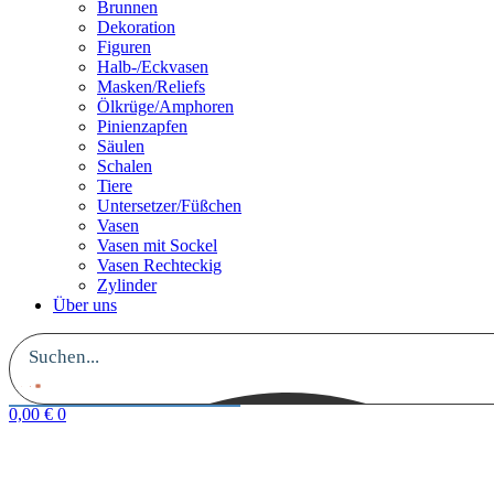
Brunnen
Dekoration
Figuren
Halb-/Eckvasen
Masken/Reliefs
Ölkrüge/Amphoren
Pinienzapfen
Säulen
Schalen
Tiere
Untersetzer/Füßchen
Vasen
Vasen mit Sockel
Vasen Rechteckig
Zylinder
Über uns
0,00
€
0