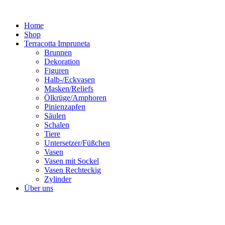
Zum
Inhalt
Home
springen
Shop
Terracotta Impruneta
Brunnen
Dekoration
Figuren
Halb-/Eckvasen
Masken/Reliefs
Ölkrüge/Amphoren
Pinienzapfen
Säulen
Schalen
Tiere
Untersetzer/Füßchen
Vasen
Vasen mit Sockel
Vasen Rechteckig
Zylinder
Über uns