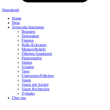
Warenkorb
Home
Shop
Terracotta Impruneta
Brunnen
Dekoration
Figuren
Halb-/Eckvasen
Masken/Reliefs
Ölkrüge/Amphoren
Pinienzapfen
Säulen
Schalen
Tiere
Untersetzer/Füßchen
Vasen
Vasen mit Sockel
Vasen Rechteckig
Zylinder
Über uns