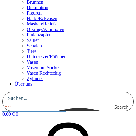
Brunnen
Dekoration
Figuren
Halb-/Eckvasen
Masken/Reliefs
Ölkrüge/Amphoren
Pinienzapfen
Säulen
Schalen
Tiere
Untersetzer/Füßchen
Vasen
Vasen mit Sockel
Vasen Rechteckig
Zylinder
Über uns
Search
0,00
€
0