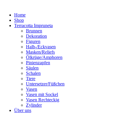
Zum
Inhalt
Home
springen
Shop
Terracotta Impruneta
Brunnen
Dekoration
Figuren
Halb-/Eckvasen
Masken/Reliefs
Ölkrüge/Amphoren
Pinienzapfen
Säulen
Schalen
Tiere
Untersetzer/Füßchen
Vasen
Vasen mit Sockel
Vasen Rechteckig
Zylinder
Über uns