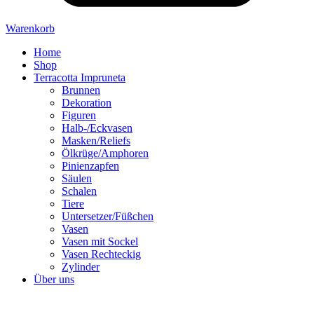
Warenkorb
Home
Shop
Terracotta Impruneta
Brunnen
Dekoration
Figuren
Halb-/Eckvasen
Masken/Reliefs
Ölkrüge/Amphoren
Pinienzapfen
Säulen
Schalen
Tiere
Untersetzer/Füßchen
Vasen
Vasen mit Sockel
Vasen Rechteckig
Zylinder
Über uns