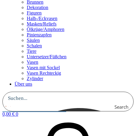
Brunnen
Dekoration
Figuren
Halb-/Eckvasen
Masken/Reliefs
Ölkrüge/Amphoren
Pinienzapfen
Säulen
Schalen
Tiere
Untersetzer/Füßchen
Vasen
Vasen mit Sockel
Vasen Rechteckig
Zylinder
Über uns
Search
0,00
€
0