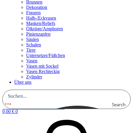
Brunnen
Dekoration
Figuren
Halb-/Eckvasen
Masken/Reliefs
Ölkrüge/Amphoren
Pinienzapfen
Säulen
Schalen
Tiere
Untersetzer/Füßchen
Vasen
Vasen mit Sockel
Vasen Rechteckig
Zylinder
Über uns
Search
0,00
€
0