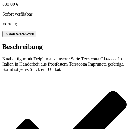
830,00
€
Sofort verfügbar
Vorrätig
Knabenfigur
In den Warenkorb
mit
Delphin
Beschreibung
Menge
Knabenfigur mit Delphin aus unserer Serie Terracotta Classico. In
Italien in Handarbeit aus frostfestem Terracotta Impruneta gefertigt.
Somit ist jedes Stück ein Unikat.