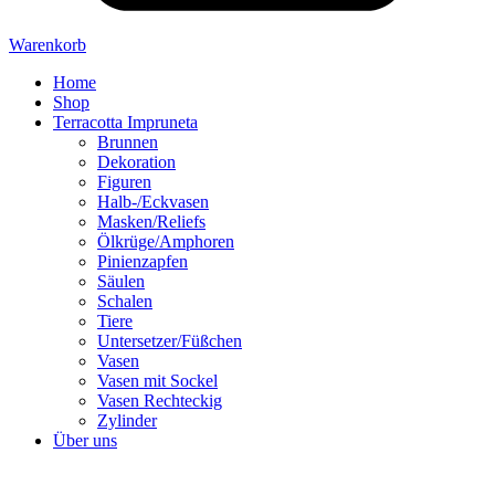
Warenkorb
Home
Shop
Terracotta Impruneta
Brunnen
Dekoration
Figuren
Halb-/Eckvasen
Masken/Reliefs
Ölkrüge/Amphoren
Pinienzapfen
Säulen
Schalen
Tiere
Untersetzer/Füßchen
Vasen
Vasen mit Sockel
Vasen Rechteckig
Zylinder
Über uns