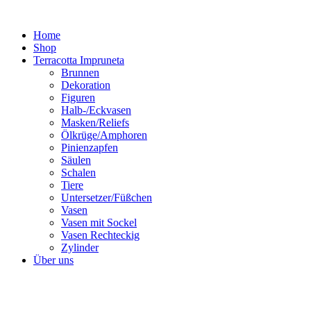
Zum
Inhalt
Home
springen
Shop
Terracotta Impruneta
Brunnen
Dekoration
Figuren
Halb-/Eckvasen
Masken/Reliefs
Ölkrüge/Amphoren
Pinienzapfen
Säulen
Schalen
Tiere
Untersetzer/Füßchen
Vasen
Vasen mit Sockel
Vasen Rechteckig
Zylinder
Über uns