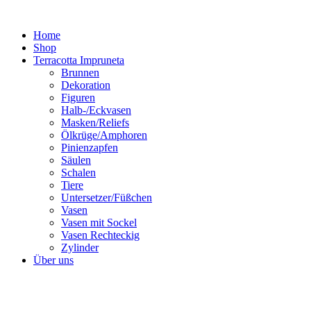
Zum
Inhalt
Home
springen
Shop
Terracotta Impruneta
Brunnen
Dekoration
Figuren
Halb-/Eckvasen
Masken/Reliefs
Ölkrüge/Amphoren
Pinienzapfen
Säulen
Schalen
Tiere
Untersetzer/Füßchen
Vasen
Vasen mit Sockel
Vasen Rechteckig
Zylinder
Über uns