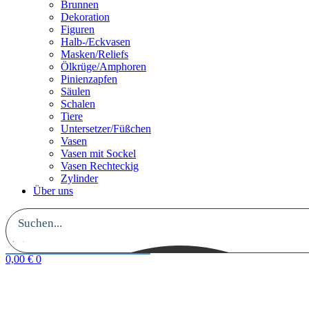
Brunnen
Dekoration
Figuren
Halb-/Eckvasen
Masken/Reliefs
Ölkrüge/Amphoren
Pinienzapfen
Säulen
Schalen
Tiere
Untersetzer/Füßchen
Vasen
Vasen mit Sockel
Vasen Rechteckig
Zylinder
Über uns
0,00
€
0