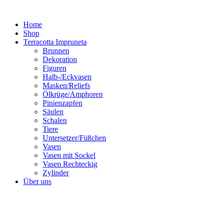
Zum
Inhalt
Home
springen
Shop
Terracotta Impruneta
Brunnen
Dekoration
Figuren
Halb-/Eckvasen
Masken/Reliefs
Ölkrüge/Amphoren
Pinienzapfen
Säulen
Schalen
Tiere
Untersetzer/Füßchen
Vasen
Vasen mit Sockel
Vasen Rechteckig
Zylinder
Über uns