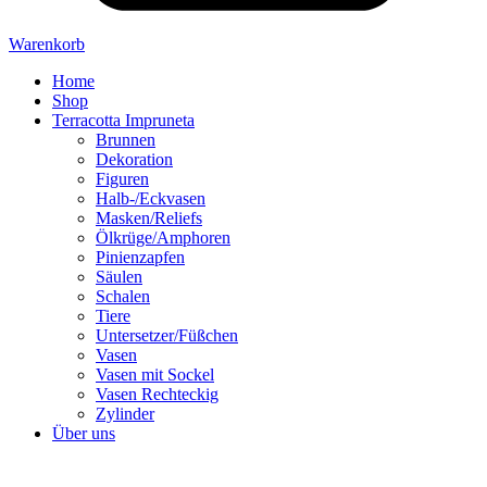
Warenkorb
Home
Shop
Terracotta Impruneta
Brunnen
Dekoration
Figuren
Halb-/Eckvasen
Masken/Reliefs
Ölkrüge/Amphoren
Pinienzapfen
Säulen
Schalen
Tiere
Untersetzer/Füßchen
Vasen
Vasen mit Sockel
Vasen Rechteckig
Zylinder
Über uns