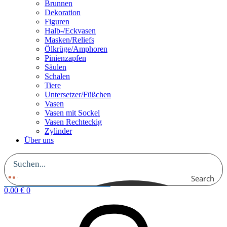
Brunnen
Dekoration
Figuren
Halb-/Eckvasen
Masken/Reliefs
Ölkrüge/Amphoren
Pinienzapfen
Säulen
Schalen
Tiere
Untersetzer/Füßchen
Vasen
Vasen mit Sockel
Vasen Rechteckig
Zylinder
Über uns
Search
0,00
€
0