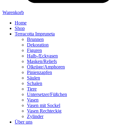
Warenkorb
Home
Shop
Terracotta Impruneta
Brunnen
Dekoration
Figuren
Halb-/Eckvasen
Masken/Reliefs
Ölkrüge/Amphoren
Pinienzapfen
Säulen
Schalen
Tiere
Untersetzer/Füßchen
Vasen
Vasen mit Sockel
Vasen Rechteckig
Zylinder
Über uns