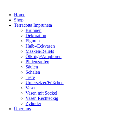
Zum
Inhalt
Home
springen
Shop
Terracotta Impruneta
Brunnen
Dekoration
Figuren
Halb-/Eckvasen
Masken/Reliefs
Ölkrüge/Amphoren
Pinienzapfen
Säulen
Schalen
Tiere
Untersetzer/Füßchen
Vasen
Vasen mit Sockel
Vasen Rechteckig
Zylinder
Über uns