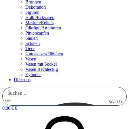
Brunnen
Dekoration
Figuren
Halb-/Eckvasen
Masken/Reliefs
Ölkrüge/Amphoren
Pinienzapfen
Säulen
Schalen
Tiere
Untersetzer/Füßchen
Vasen
Vasen mit Sockel
Vasen Rechteckig
Zylinder
Über uns
Search
0,00
€
0