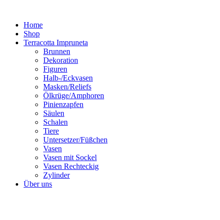
Zum
Inhalt
Home
springen
Shop
Terracotta Impruneta
Brunnen
Dekoration
Figuren
Halb-/Eckvasen
Masken/Reliefs
Ölkrüge/Amphoren
Pinienzapfen
Säulen
Schalen
Tiere
Untersetzer/Füßchen
Vasen
Vasen mit Sockel
Vasen Rechteckig
Zylinder
Über uns