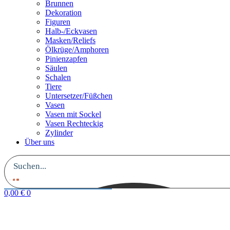
Brunnen
Dekoration
Figuren
Halb-/Eckvasen
Masken/Reliefs
Ölkrüge/Amphoren
Pinienzapfen
Säulen
Schalen
Tiere
Untersetzer/Füßchen
Vasen
Vasen mit Sockel
Vasen Rechteckig
Zylinder
Über uns
0,00
€
0