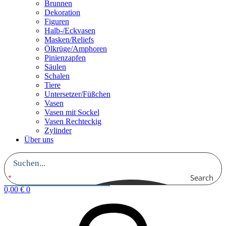
Brunnen
Dekoration
Figuren
Halb-/Eckvasen
Masken/Reliefs
Ölkrüge/Amphoren
Pinienzapfen
Säulen
Schalen
Tiere
Untersetzer/Füßchen
Vasen
Vasen mit Sockel
Vasen Rechteckig
Zylinder
Über uns
Search
0,00
€
0