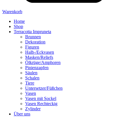
Warenkorb
Home
Shop
Terracotta Impruneta
Brunnen
Dekoration
Figuren
Halb-/Eckvasen
Masken/Reliefs
Ölkrüge/Amphoren
Pinienzapfen
Säulen
Schalen
Tiere
Untersetzer/Füßchen
Vasen
Vasen mit Sockel
Vasen Rechteckig
Zylinder
Über uns