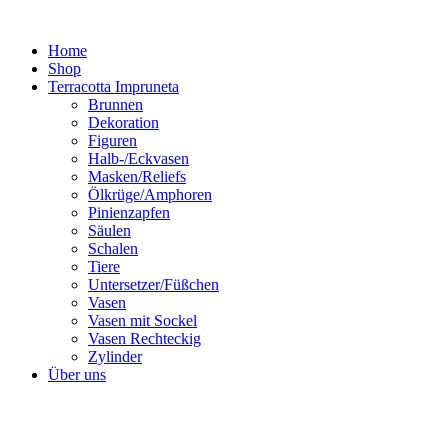
Zum
Inhalt
Home
springen
Shop
Terracotta Impruneta
Brunnen
Dekoration
Figuren
Halb-/Eckvasen
Masken/Reliefs
Ölkrüge/Amphoren
Pinienzapfen
Säulen
Schalen
Tiere
Untersetzer/Füßchen
Vasen
Vasen mit Sockel
Vasen Rechteckig
Zylinder
Über uns