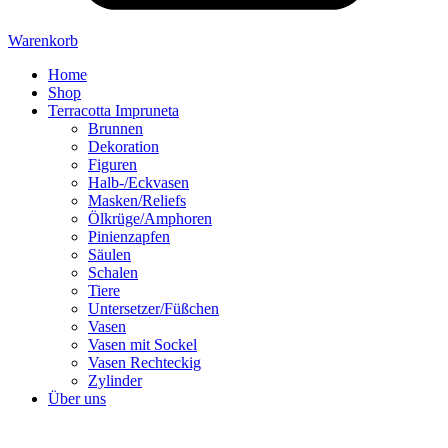
Warenkorb
Home
Shop
Terracotta Impruneta
Brunnen
Dekoration
Figuren
Halb-/Eckvasen
Masken/Reliefs
Ölkrüge/Amphoren
Pinienzapfen
Säulen
Schalen
Tiere
Untersetzer/Füßchen
Vasen
Vasen mit Sockel
Vasen Rechteckig
Zylinder
Über uns