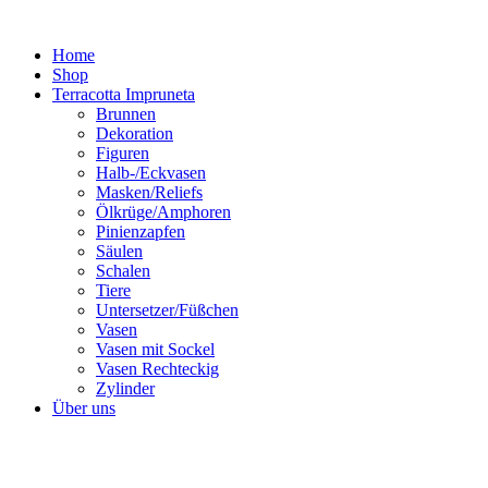
Zum
Inhalt
Home
springen
Shop
Terracotta Impruneta
Brunnen
Dekoration
Figuren
Halb-/Eckvasen
Masken/Reliefs
Ölkrüge/Amphoren
Pinienzapfen
Säulen
Schalen
Tiere
Untersetzer/Füßchen
Vasen
Vasen mit Sockel
Vasen Rechteckig
Zylinder
Über uns