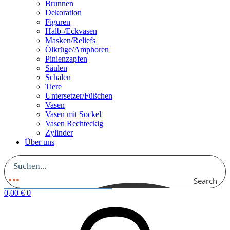
Brunnen
Dekoration
Figuren
Halb-/Eckvasen
Masken/Reliefs
Ölkrüge/Amphoren
Pinienzapfen
Säulen
Schalen
Tiere
Untersetzer/Füßchen
Vasen
Vasen mit Sockel
Vasen Rechteckig
Zylinder
Über uns
Search
0,00
€
0