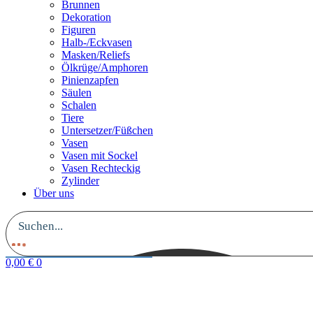
Brunnen
Dekoration
Figuren
Halb-/Eckvasen
Masken/Reliefs
Ölkrüge/Amphoren
Pinienzapfen
Säulen
Schalen
Tiere
Untersetzer/Füßchen
Vasen
Vasen mit Sockel
Vasen Rechteckig
Zylinder
Über uns
0,00
€
0