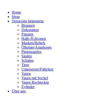
Zum
Inhalt
Home
springen
Shop
Terracotta Impruneta
Brunnen
Dekoration
Figuren
Halb-/Eckvasen
Masken/Reliefs
Ölkrüge/Amphoren
Pinienzapfen
Säulen
Schalen
Tiere
Untersetzer/Füßchen
Vasen
Vasen mit Sockel
Vasen Rechteckig
Zylinder
Über uns