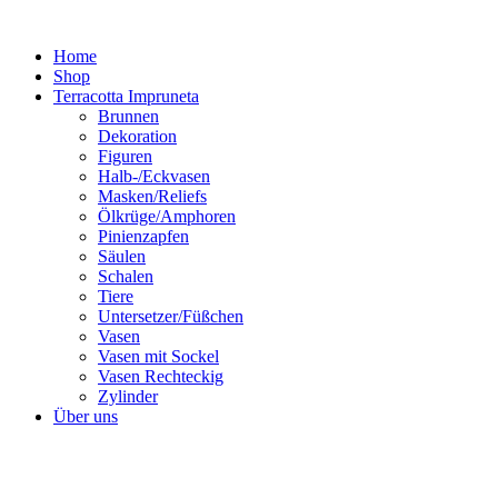
Zum
Inhalt
Home
springen
Shop
Terracotta Impruneta
Brunnen
Dekoration
Figuren
Halb-/Eckvasen
Masken/Reliefs
Ölkrüge/Amphoren
Pinienzapfen
Säulen
Schalen
Tiere
Untersetzer/Füßchen
Vasen
Vasen mit Sockel
Vasen Rechteckig
Zylinder
Über uns