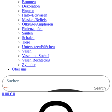
Brunnen
Dekoration
Figuren
Halb-/Eckvasen
Masken/Reliefs
Ölkrüge/Amphoren
Pinienzapfen
Säulen
Schalen
Tiere
Untersetzer/Füßchen
Vasen
Vasen mit Sockel
Vasen Rechteckig
Zylinder
Über uns
Search
0,00
€
0