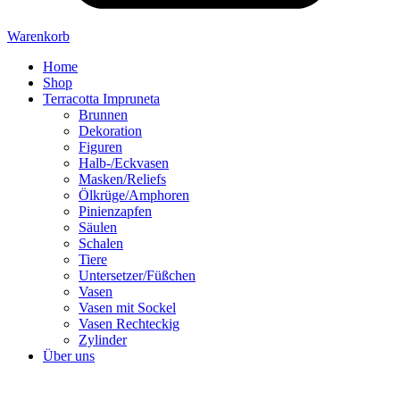
Warenkorb
Home
Shop
Terracotta Impruneta
Brunnen
Dekoration
Figuren
Halb-/Eckvasen
Masken/Reliefs
Ölkrüge/Amphoren
Pinienzapfen
Säulen
Schalen
Tiere
Untersetzer/Füßchen
Vasen
Vasen mit Sockel
Vasen Rechteckig
Zylinder
Über uns