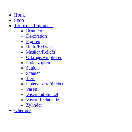
Zum
Inhalt
Home
springen
Shop
Terracotta Impruneta
Brunnen
Dekoration
Figuren
Halb-/Eckvasen
Masken/Reliefs
Ölkrüge/Amphoren
Pinienzapfen
Säulen
Schalen
Tiere
Untersetzer/Füßchen
Vasen
Vasen mit Sockel
Vasen Rechteckig
Zylinder
Über uns