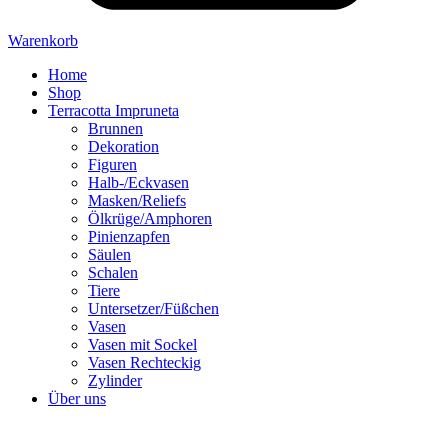
Warenkorb
Home
Shop
Terracotta Impruneta
Brunnen
Dekoration
Figuren
Halb-/Eckvasen
Masken/Reliefs
Ölkrüge/Amphoren
Pinienzapfen
Säulen
Schalen
Tiere
Untersetzer/Füßchen
Vasen
Vasen mit Sockel
Vasen Rechteckig
Zylinder
Über uns