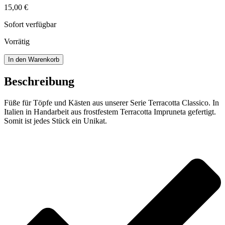
15,00
€
Sofort verfügbar
Vorrätig
Füße
In den Warenkorb
für
Töpfe
Beschreibung
und
Kästen
Füße für Töpfe und Kästen aus unserer Serie Terracotta Classico. In
Menge
Italien in Handarbeit aus frostfestem Terracotta Impruneta gefertigt.
Somit ist jedes Stück ein Unikat.