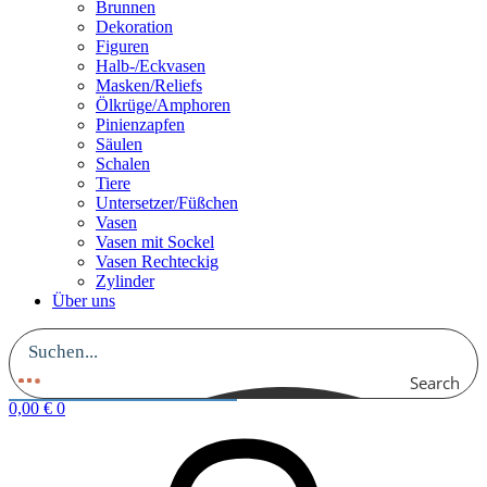
Brunnen
Dekoration
Figuren
Halb-/Eckvasen
Masken/Reliefs
Ölkrüge/Amphoren
Pinienzapfen
Säulen
Schalen
Tiere
Untersetzer/Füßchen
Vasen
Vasen mit Sockel
Vasen Rechteckig
Zylinder
Über uns
Search
0,00
€
0