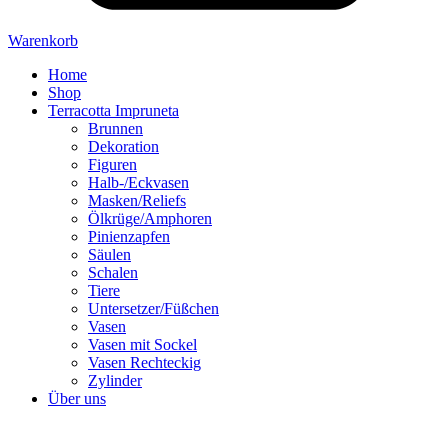
Warenkorb
Home
Shop
Terracotta Impruneta
Brunnen
Dekoration
Figuren
Halb-/Eckvasen
Masken/Reliefs
Ölkrüge/Amphoren
Pinienzapfen
Säulen
Schalen
Tiere
Untersetzer/Füßchen
Vasen
Vasen mit Sockel
Vasen Rechteckig
Zylinder
Über uns