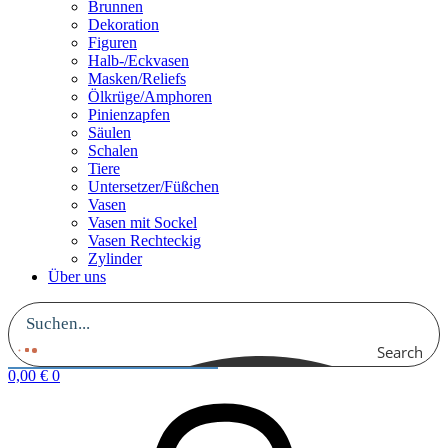
Brunnen
Dekoration
Figuren
Halb-/Eckvasen
Masken/Reliefs
Ölkrüge/Amphoren
Pinienzapfen
Säulen
Schalen
Tiere
Untersetzer/Füßchen
Vasen
Vasen mit Sockel
Vasen Rechteckig
Zylinder
Über uns
Search
0,00
€
0