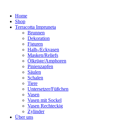
Zum
Inhalt
Home
springen
Shop
Terracotta Impruneta
Brunnen
Dekoration
Figuren
Halb-/Eckvasen
Masken/Reliefs
Ölkrüge/Amphoren
Pinienzapfen
Säulen
Schalen
Tiere
Untersetzer/Füßchen
Vasen
Vasen mit Sockel
Vasen Rechteckig
Zylinder
Über uns