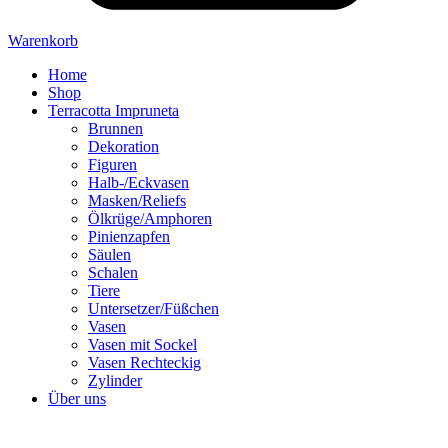
Warenkorb
Home
Shop
Terracotta Impruneta
Brunnen
Dekoration
Figuren
Halb-/Eckvasen
Masken/Reliefs
Ölkrüge/Amphoren
Pinienzapfen
Säulen
Schalen
Tiere
Untersetzer/Füßchen
Vasen
Vasen mit Sockel
Vasen Rechteckig
Zylinder
Über uns