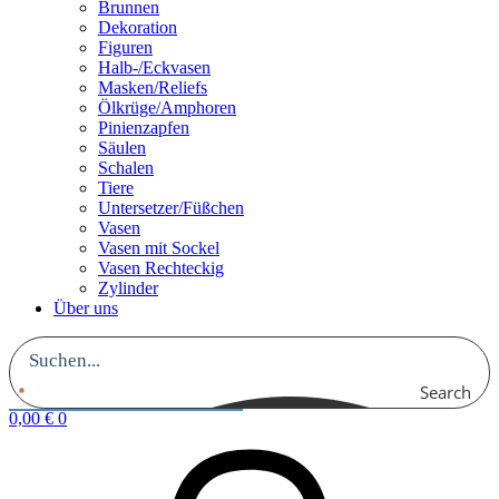
Brunnen
Dekoration
Figuren
Halb-/Eckvasen
Masken/Reliefs
Ölkrüge/Amphoren
Pinienzapfen
Säulen
Schalen
Tiere
Untersetzer/Füßchen
Vasen
Vasen mit Sockel
Vasen Rechteckig
Zylinder
Über uns
Search
0,00
€
0