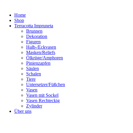
Zum
Inhalt
Home
springen
Shop
Terracotta Impruneta
Brunnen
Dekoration
Figuren
Halb-/Eckvasen
Masken/Reliefs
Ölkrüge/Amphoren
Pinienzapfen
Säulen
Schalen
Tiere
Untersetzer/Füßchen
Vasen
Vasen mit Sockel
Vasen Rechteckig
Zylinder
Über uns