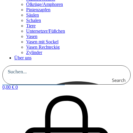
Ölkrüge/Amphoren
Pinienzapfen
Säulen
Schalen
Tiere
Untersetzer/Füßchen
Vasen
Vasen mit Sockel
Vasen Rechteckig
Zylinder
Über uns
Search
0,00
€
0