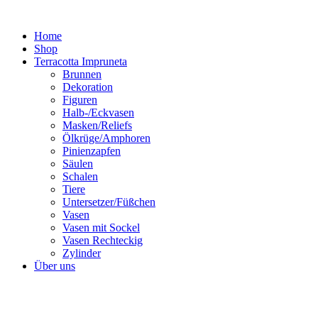
Zum
Inhalt
Home
springen
Shop
Terracotta Impruneta
Brunnen
Dekoration
Figuren
Halb-/Eckvasen
Masken/Reliefs
Ölkrüge/Amphoren
Pinienzapfen
Säulen
Schalen
Tiere
Untersetzer/Füßchen
Vasen
Vasen mit Sockel
Vasen Rechteckig
Zylinder
Über uns