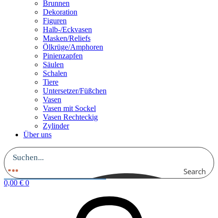
Brunnen
Dekoration
Figuren
Halb-/Eckvasen
Masken/Reliefs
Ölkrüge/Amphoren
Pinienzapfen
Säulen
Schalen
Tiere
Untersetzer/Füßchen
Vasen
Vasen mit Sockel
Vasen Rechteckig
Zylinder
Über uns
Search
0,00
€
0