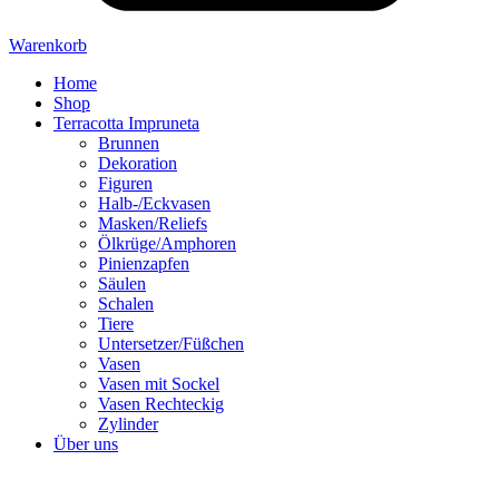
Warenkorb
Home
Shop
Terracotta Impruneta
Brunnen
Dekoration
Figuren
Halb-/Eckvasen
Masken/Reliefs
Ölkrüge/Amphoren
Pinienzapfen
Säulen
Schalen
Tiere
Untersetzer/Füßchen
Vasen
Vasen mit Sockel
Vasen Rechteckig
Zylinder
Über uns