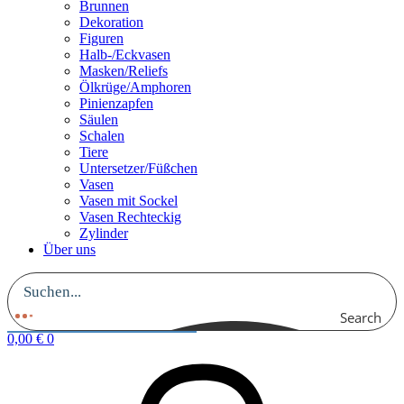
Brunnen
Dekoration
Figuren
Halb-/Eckvasen
Masken/Reliefs
Ölkrüge/Amphoren
Pinienzapfen
Säulen
Schalen
Tiere
Untersetzer/Füßchen
Vasen
Vasen mit Sockel
Vasen Rechteckig
Zylinder
Über uns
Search
0,00
€
0