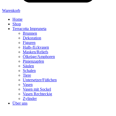
Warenkorb
Home
Shop
Terracotta Impruneta
Brunnen
Dekoration
Figuren
Halb-/Eckvasen
Masken/Reliefs
Ölkrüge/Amphoren
Pinienzapfen
Säulen
Schalen
Tiere
Untersetzer/Füßchen
Vasen
Vasen mit Sockel
Vasen Rechteckig
Zylinder
Über uns