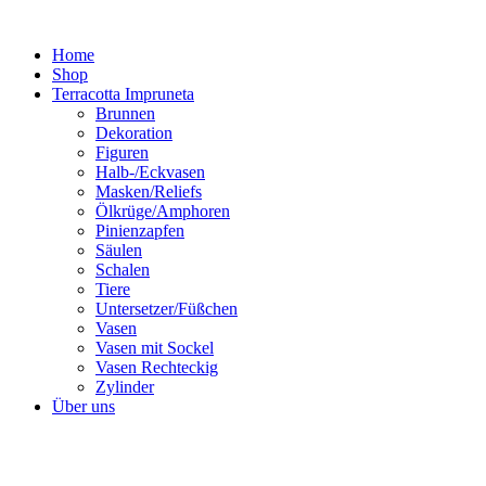
Zum
Inhalt
Home
springen
Shop
Terracotta Impruneta
Brunnen
Dekoration
Figuren
Halb-/Eckvasen
Masken/Reliefs
Ölkrüge/Amphoren
Pinienzapfen
Säulen
Schalen
Tiere
Untersetzer/Füßchen
Vasen
Vasen mit Sockel
Vasen Rechteckig
Zylinder
Über uns