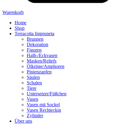
Warenkorb
Home
Shop
Terracotta Impruneta
Brunnen
Dekoration
Figuren
Halb-/Eckvasen
Masken/Reliefs
Ölkrüge/Amphoren
Pinienzapfen
Säulen
Schalen
Tiere
Untersetzer/Füßchen
Vasen
Vasen mit Sockel
Vasen Rechteckig
Zylinder
Über uns