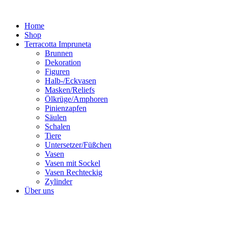
Zum
Inhalt
Home
springen
Shop
Terracotta Impruneta
Brunnen
Dekoration
Figuren
Halb-/Eckvasen
Masken/Reliefs
Ölkrüge/Amphoren
Pinienzapfen
Säulen
Schalen
Tiere
Untersetzer/Füßchen
Vasen
Vasen mit Sockel
Vasen Rechteckig
Zylinder
Über uns