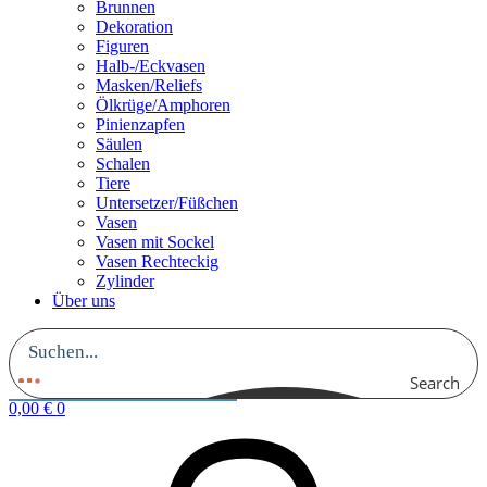
Brunnen
Dekoration
Figuren
Halb-/Eckvasen
Masken/Reliefs
Ölkrüge/Amphoren
Pinienzapfen
Säulen
Schalen
Tiere
Untersetzer/Füßchen
Vasen
Vasen mit Sockel
Vasen Rechteckig
Zylinder
Über uns
Search
0,00
€
0