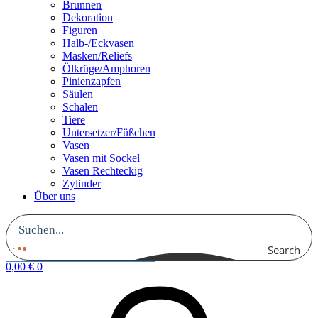
Brunnen
Dekoration
Figuren
Halb-/Eckvasen
Masken/Reliefs
Ölkrüge/Amphoren
Pinienzapfen
Säulen
Schalen
Tiere
Untersetzer/Füßchen
Vasen
Vasen mit Sockel
Vasen Rechteckig
Zylinder
Über uns
Search
0,00
€
0