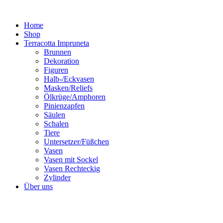
Zum
Inhalt
Home
springen
Shop
Terracotta Impruneta
Brunnen
Dekoration
Figuren
Halb-/Eckvasen
Masken/Reliefs
Ölkrüge/Amphoren
Pinienzapfen
Säulen
Schalen
Tiere
Untersetzer/Füßchen
Vasen
Vasen mit Sockel
Vasen Rechteckig
Zylinder
Über uns