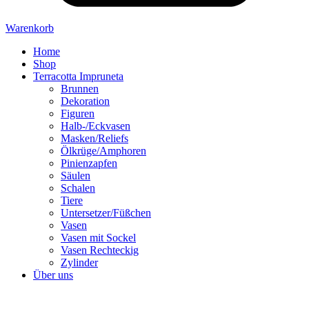
Warenkorb
Home
Shop
Terracotta Impruneta
Brunnen
Dekoration
Figuren
Halb-/Eckvasen
Masken/Reliefs
Ölkrüge/Amphoren
Pinienzapfen
Säulen
Schalen
Tiere
Untersetzer/Füßchen
Vasen
Vasen mit Sockel
Vasen Rechteckig
Zylinder
Über uns