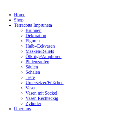
Zum
Inhalt
Home
springen
Shop
Terracotta Impruneta
Brunnen
Dekoration
Figuren
Halb-/Eckvasen
Masken/Reliefs
Ölkrüge/Amphoren
Pinienzapfen
Säulen
Schalen
Tiere
Untersetzer/Füßchen
Vasen
Vasen mit Sockel
Vasen Rechteckig
Zylinder
Über uns