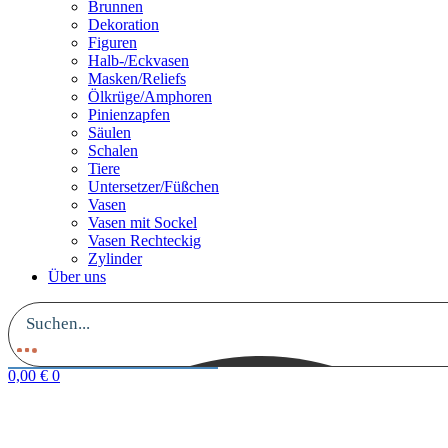
Brunnen
Dekoration
Figuren
Halb-/Eckvasen
Masken/Reliefs
Ölkrüge/Amphoren
Pinienzapfen
Säulen
Schalen
Tiere
Untersetzer/Füßchen
Vasen
Vasen mit Sockel
Vasen Rechteckig
Zylinder
Über uns
0,00
€
0