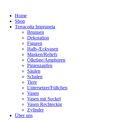
Zum
Inhalt
Home
springen
Shop
Terracotta Impruneta
Brunnen
Dekoration
Figuren
Halb-/Eckvasen
Masken/Reliefs
Ölkrüge/Amphoren
Pinienzapfen
Säulen
Schalen
Tiere
Untersetzer/Füßchen
Vasen
Vasen mit Sockel
Vasen Rechteckig
Zylinder
Über uns