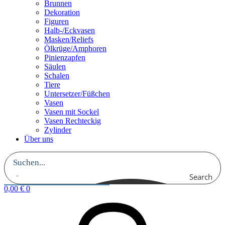
Brunnen
Dekoration
Figuren
Halb-/Eckvasen
Masken/Reliefs
Ölkrüge/Amphoren
Pinienzapfen
Säulen
Schalen
Tiere
Untersetzer/Füßchen
Vasen
Vasen mit Sockel
Vasen Rechteckig
Zylinder
Über uns
Search
0,00
€
0