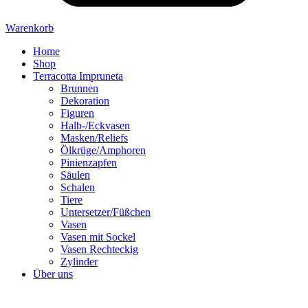
Warenkorb
Home
Shop
Terracotta Impruneta
Brunnen
Dekoration
Figuren
Halb-/Eckvasen
Masken/Reliefs
Ölkrüge/Amphoren
Pinienzapfen
Säulen
Schalen
Tiere
Untersetzer/Füßchen
Vasen
Vasen mit Sockel
Vasen Rechteckig
Zylinder
Über uns