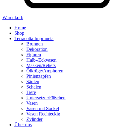
Warenkorb
Home
Shop
Terracotta Impruneta
Brunnen
Dekoration
Figuren
Halb-/Eckvasen
Masken/Reliefs
Ölkrüge/Amphoren
Pinienzapfen
Säulen
Schalen
Tiere
Untersetzer/Füßchen
Vasen
Vasen mit Sockel
Vasen Rechteckig
Zylinder
Über uns