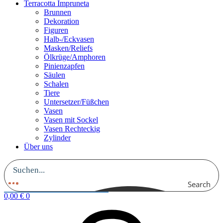
Terracotta Impruneta
Brunnen
Dekoration
Figuren
Halb-/Eckvasen
Masken/Reliefs
Ölkrüge/Amphoren
Pinienzapfen
Säulen
Schalen
Tiere
Untersetzer/Füßchen
Vasen
Vasen mit Sockel
Vasen Rechteckig
Zylinder
Über uns
Search
0,00
€
0