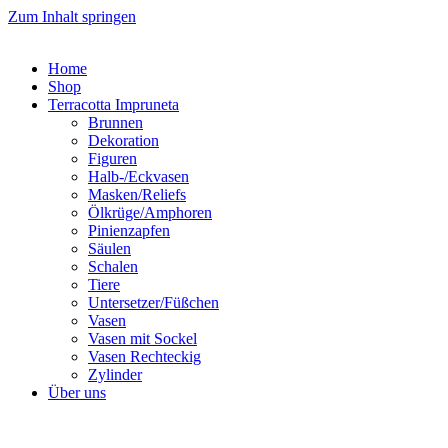
Zum Inhalt springen
Home
Shop
Terracotta Impruneta
Brunnen
Dekoration
Figuren
Halb-/Eckvasen
Masken/Reliefs
Ölkrüge/Amphoren
Pinienzapfen
Säulen
Schalen
Tiere
Untersetzer/Füßchen
Vasen
Vasen mit Sockel
Vasen Rechteckig
Zylinder
Über uns