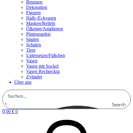
Brunnen
Dekoration
Figuren
Halb-/Eckvasen
Masken/Reliefs
Ölkrüge/Amphoren
Pinienzapfen
Säulen
Schalen
Tiere
Untersetzer/Füßchen
Vasen
Vasen mit Sockel
Vasen Rechteckig
Zylinder
Über uns
Search
0,00
€
0