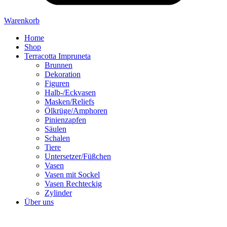
Warenkorb
Home
Shop
Terracotta Impruneta
Brunnen
Dekoration
Figuren
Halb-/Eckvasen
Masken/Reliefs
Ölkrüge/Amphoren
Pinienzapfen
Säulen
Schalen
Tiere
Untersetzer/Füßchen
Vasen
Vasen mit Sockel
Vasen Rechteckig
Zylinder
Über uns