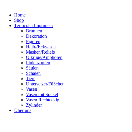
Zum
Inhalt
Home
springen
Shop
Terracotta Impruneta
Brunnen
Dekoration
Figuren
Halb-/Eckvasen
Masken/Reliefs
Ölkrüge/Amphoren
Pinienzapfen
Säulen
Schalen
Tiere
Untersetzer/Füßchen
Vasen
Vasen mit Sockel
Vasen Rechteckig
Zylinder
Über uns