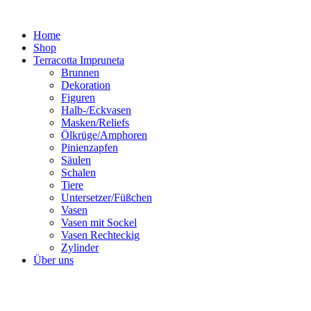
Zum
Inhalt
Home
springen
Shop
Terracotta Impruneta
Brunnen
Dekoration
Figuren
Halb-/Eckvasen
Masken/Reliefs
Ölkrüge/Amphoren
Pinienzapfen
Säulen
Schalen
Tiere
Untersetzer/Füßchen
Vasen
Vasen mit Sockel
Vasen Rechteckig
Zylinder
Über uns