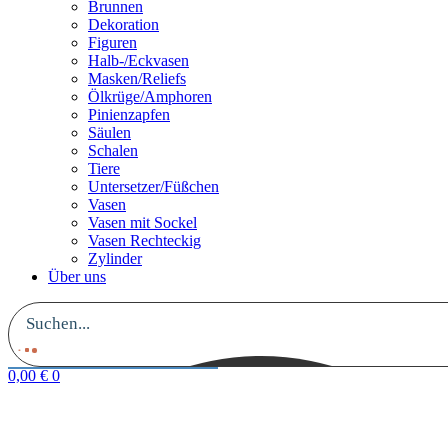
Brunnen
Dekoration
Figuren
Halb-/Eckvasen
Masken/Reliefs
Ölkrüge/Amphoren
Pinienzapfen
Säulen
Schalen
Tiere
Untersetzer/Füßchen
Vasen
Vasen mit Sockel
Vasen Rechteckig
Zylinder
Über uns
0,00
€
0