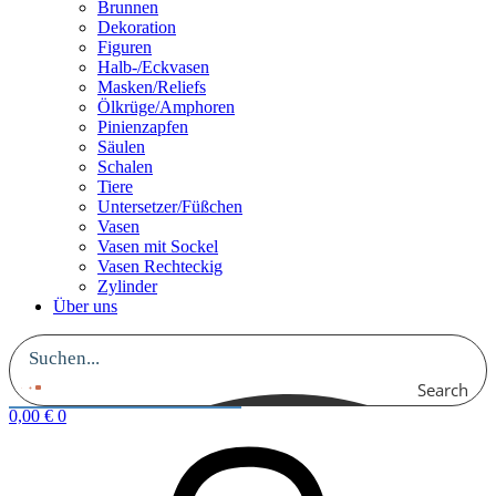
Brunnen
Dekoration
Figuren
Halb-/Eckvasen
Masken/Reliefs
Ölkrüge/Amphoren
Pinienzapfen
Säulen
Schalen
Tiere
Untersetzer/Füßchen
Vasen
Vasen mit Sockel
Vasen Rechteckig
Zylinder
Über uns
Search
0,00
€
0