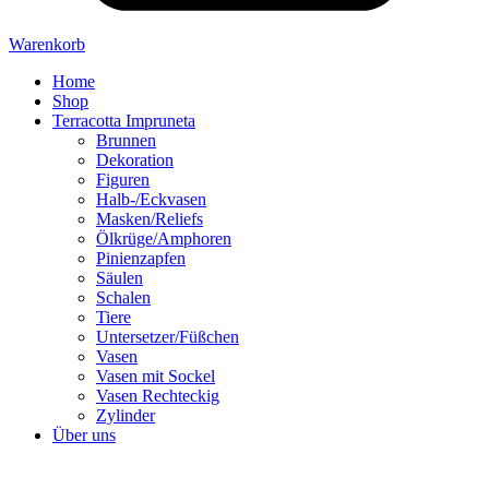
Warenkorb
Home
Shop
Terracotta Impruneta
Brunnen
Dekoration
Figuren
Halb-/Eckvasen
Masken/Reliefs
Ölkrüge/Amphoren
Pinienzapfen
Säulen
Schalen
Tiere
Untersetzer/Füßchen
Vasen
Vasen mit Sockel
Vasen Rechteckig
Zylinder
Über uns