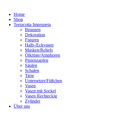
Zum
Inhalt
Home
springen
Shop
Terracotta Impruneta
Brunnen
Dekoration
Figuren
Halb-/Eckvasen
Masken/Reliefs
Ölkrüge/Amphoren
Pinienzapfen
Säulen
Schalen
Tiere
Untersetzer/Füßchen
Vasen
Vasen mit Sockel
Vasen Rechteckig
Zylinder
Über uns